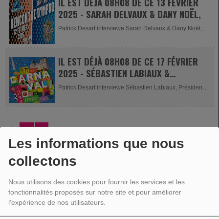
IL EST DÉJÀ 08H08 DE CE 13 FÉVRIER
2025 - SARAH DELVAUX & DANY NOËL,
Patrick Desart interviewe Sarah Delvaux & Dany Noël,
portes-parole des...
IL EST DÉJÀ 08H08 DE CE 17 FÉVRIER
2025 - SÉBASTIEN LABIAUX &
PHILLIPE SERVAIS
Patrick Desart interviewe Sébastien Labiaux, Président
de la...
2
>
1
Les informations que nous
collectons
VOTRE PUBLICITÉ
Nous utilisons des cookies pour fournir les services et les
fonctionnalités proposés sur notre site et pour améliorer
l'expérience de nos utilisateurs.