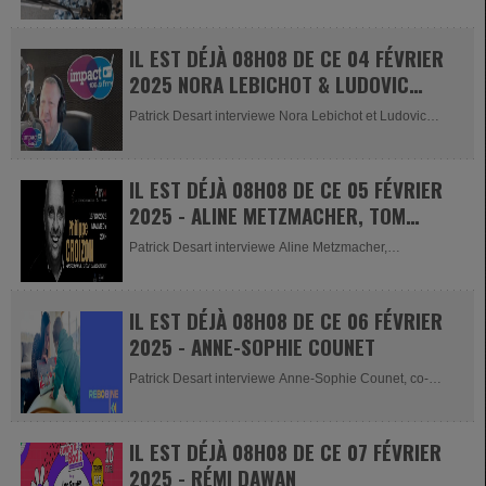
IL EST DÉJÀ 08H08 DE CE 04 FÉVRIER
2025 NORA LEBICHOT & LUDOVIC
LENOIR
Patrick Desart interviewe Nora Lebichot et Ludovic
Lenoir, administrateurs de...
IL EST DÉJÀ 08H08 DE CE 05 FÉVRIER
2025 - ALINE METZMACHER, TOM
FICHER & LUC HUBERTY
Patrick Desart interviewe Aline Metzmacher,
responsable de la...
IL EST DÉJÀ 08H08 DE CE 06 FÉVRIER
2025 - ANNE-SOPHIE COUNET
Patrick Desart interviewe Anne-Sophie Counet, co-
fondatrice de l'asbl....
IL EST DÉJÀ 08H08 DE CE 07 FÉVRIER
2025 - RÉMI DAWAN