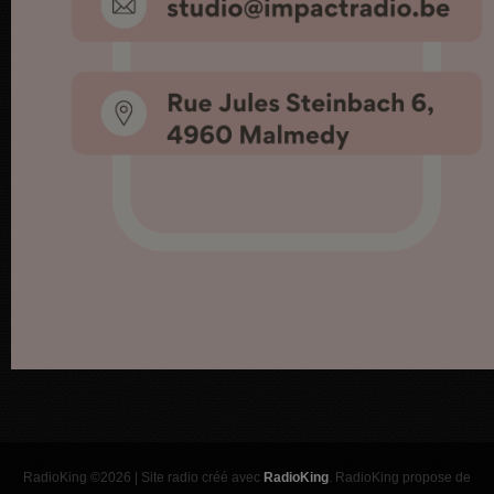
RadioKing ©2026 | Site radio créé avec
RadioKing
. RadioKing propose de