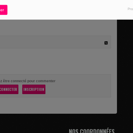
vendredi
ionné de nature Il fait la...
Pro
er
z être connecté pour commenter
CONNECTER
INSCRIPTION
NOS COORDONNÉES