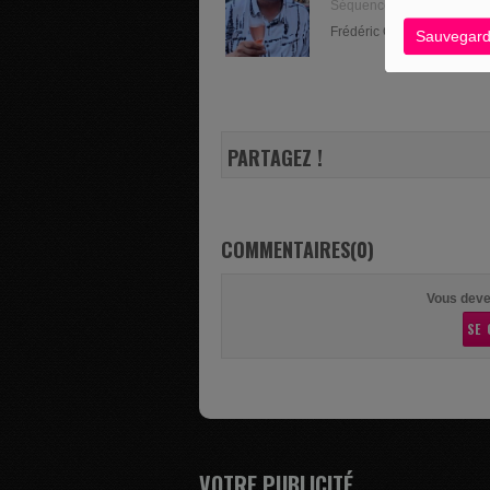
Séquence "Jardinage" de 
Frédéric Gabriel est un pass
Sauvegard
PARTAGEZ !
COMMENTAIRES(0)
Vous deve
SE 
VOTRE PUBLICITÉ