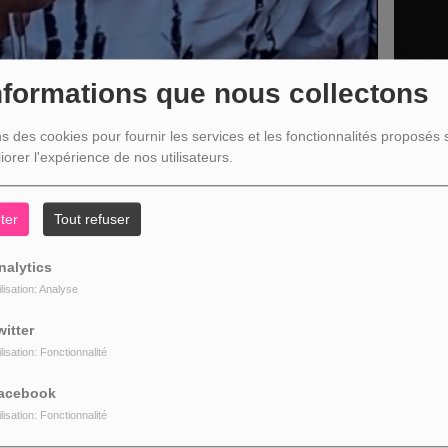
nformations que nous collectons
ns des cookies pour fournir les services et les fonctionnalités proposés s
iorer l'expérience de nos utilisateurs.
ter
Tout refuser
 Jardinage tous les vendredis à 7h50
nalytics
ilisation: Analyse
witter
ilisation: Fonctionnalité
ISSION
acebook
ilisation: Fonctionnalité