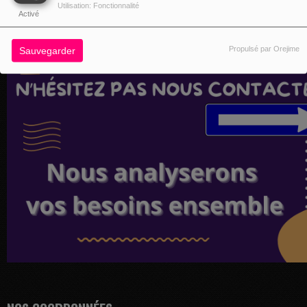
Utilisation: Fonctionnalité
Activé
Propulsé par Orejime
Sauvegarder