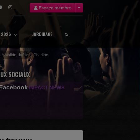
Espace membre
8 2026
JARDINAGE
- Mathilde, Joëlle et Charline
UX SOCIAUX
 Facebook
IMPACT NEWS