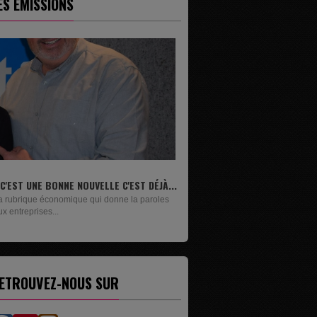
ES ÉMISSIONS
.
LIVRES
Un lundi sur deux, Maxime Janssens vous
présente les livres de...
ETROUVEZ-NOUS SUR