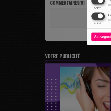
COMMENTAIRES(0)
Ut
Activé
Vous deve
F
SE 
Ut
Activé
Sauvegard
VOTRE PUBLICITÉ