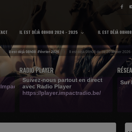
TACT
IL EST DÉJÀ 08H08 2024 - 2025
IL EST DÉJÀ 08H0
Il est déjà 08h08 -Février 2026
Il est déjà 08h08 de ce 20 février 2026 
RADIO PLAYER
RÉSEA
Suivez-nous partout en direct
Sur
Impactfm-
avec Radio Player
https://player.impactradio.be/