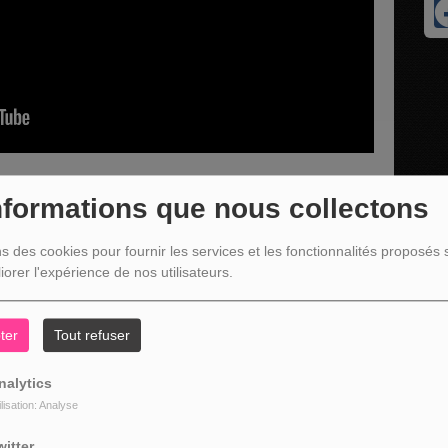
nformations que nous collectons
ns des cookies pour fournir les services et les fonctionnalités proposés s
 Kaleo d'Ovifat
, accompagnée de Joëlle et Charline de
iorer l'expérience de nos utilisateurs.
du week-end zen du 6 au 8 mars au Gîte Kaleo d’Ovifat.
ter
Tout refuser
nalytics
ilisation: Analyse
witter