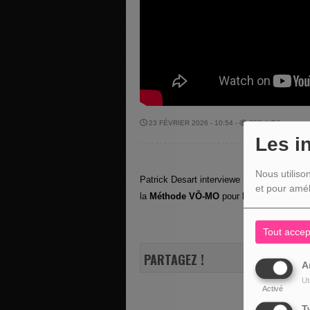
23 FÉVRIER 2026 - 10:54 -
755VUES
Les i
Nous utiliso
Patrick Desart interviewe Mathilde du
Gîte
et pour amél
la
Méthode VÔ-MO
pour la présentation 
Tout accep
PARTAGEZ !
A
Ut
Activé
T