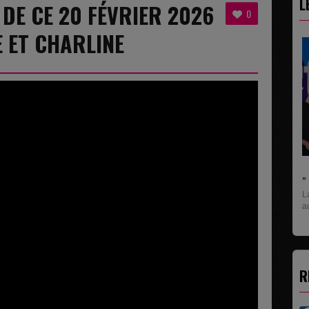
L
 DE CE 20 FÉVRIER 2026
0
E ET CHARLINE
" C'EST UNE BONNE NOUVELLE C'EST DÉJÀ..
La rubrique économique qui donne la paroles
aux entreprises...
R