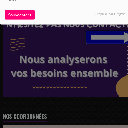
Propulsé par Orejime
Sauvegarder
NOS COORDONNÉES