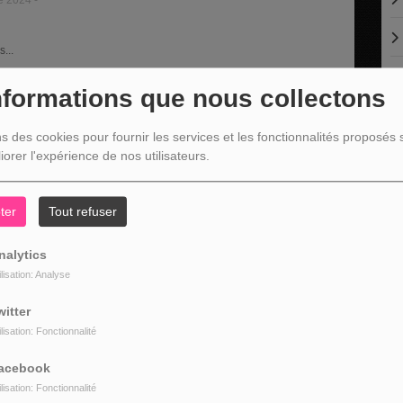
e 2024 -
2024
ER
...
0
nformations que nous collectons
ns des cookies pour fournir les services et les fonctionnalités proposés s
iorer l'expérience de nos utilisateurs.
C
ter
Tout refuser
nalytics
ilisation: Analyse
witter
L
ilisation: Fonctionnalité
acebook
ilisation: Fonctionnalité