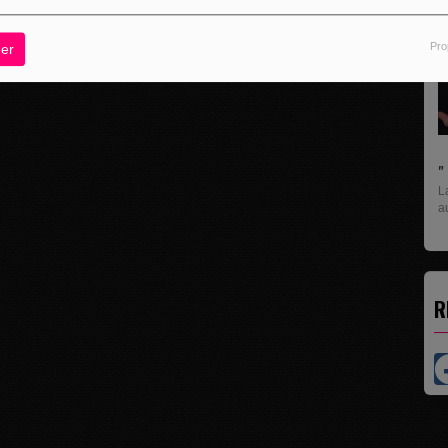
Pro
er
L
U
pr
R