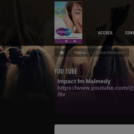
ACCUEIL
CON
Vidéos
Débat électoraux
YOU TUBE
Impact fm Malmedy
https://www.youtube.com/@
i9v