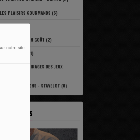
LES PLAISIRS GOURMANDS (6)
LIVRES (0)
LOCAL ET DE BON GOÛT (2)
ur notre site
REPORTAGES (31)
RÉSULTAT DES TIRAGES DES JEUX
ONCOURS (8)
TOUR DES RÉGIONS - STAVELOT (0)
ES ÉMISSIONS