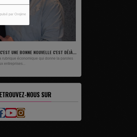
pulsé par Orejime
IVRES
n lundi sur deux, Maxime Janssens vous
ésente les livres de...
ETROUVEZ-NOUS SUR